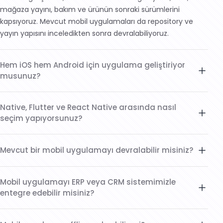
mağaza yayını, bakım ve ürünün sonraki sürümlerini
kapsıyoruz. Mevcut mobil uygulamaları da repository ve
yayın yapısını inceledikten sonra devralabiliyoruz.
Hem iOS hem Android için uygulama geliştiriyor
musunuz?
Evet. Ürünün kapsamına, kullanılacak cihaz özelliklerine,
Native, Flutter ve React Native arasında nasıl
mevcut ekibe ve uzun vadeli bakım planına göre ayrı native
seçim yapıyorsunuz?
uygulamalar veya ortak bir cross-platform kod tabanı
geliştirebiliriz.
Mevcut ekibi, native SDK ihtiyaçlarını, arayüz karmaşıklığını,
Mevcut bir mobil uygulamayı devralabilir misiniz?
performans hedeflerini, entegrasyonları ve ürünün
beklenen yaşam süresini değerlendiriyoruz. Platformlar iş
Evet. Önce repository, bağımlılıklar, build ve imzalama
akışlarının çoğunu paylaşıyorsa Flutter veya React Native
Mobil uygulamayı ERP veya CRM sistemimizle
süreci, mağaza yapısı, bilinen hatalar ve teknik borcu
uygun olabilir; platforma özel ihtiyaçlar ağır basıyorsa native
entegre edebilir misiniz?
inceliyoruz. Uzun vadeli modernizasyonu planlamadan önce
geliştirme seçeneğini koruyoruz.
kararlı bir ilk sürüm için gereken işi netleştiriyoruz.
Gerekli veri ve entegrasyon erişimi sağlandığında evet.