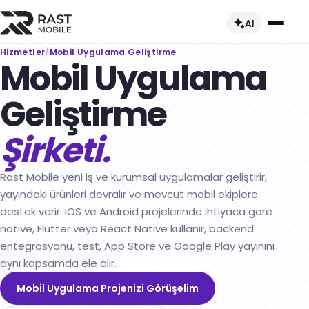
AI
Hizmetler
/
Mobil Uygulama Geliştirme
Mobil Uygulama
Hakkımızda
Geliştirme
Ekibimiz
Hizmetler
Şirketi.
Yetkinliklerimiz
Tüm Hizmetler →
Sektörler
Kariyer
Danışmanlık Hizmetleri
Tüm Sektörler →
Ürünler
Rast Mobile yeni iş ve kurumsal uygulamalar geliştirir,
yayındaki ürünleri devralır ve mevcut mobil ekiplere
Mobil Uygulama Geliştirme
Otomotiv ve Mobilite
Tüm Ürünler →
destek verir. iOS ve Android projelerinde ihtiyaca göre
Web Uygulama Geliştirme
native, Flutter veya React Native kullanır, backend
İş Makineleri
E-Ticaret Ürünleri
entegrasyonu, test, App Store ve Google Play yayınını
Dynamics 365 & Dataverse Entegrasyonu
Lojistik ve Teslimat
aynı kapsamda ele alır.
Teknisyen Uygulaması
DevOps Danışmanlığı
Mobil Uygulama Projenizi Görüşelim
Perakende ve E-Ticaret
Kurye Takip Uygulaması