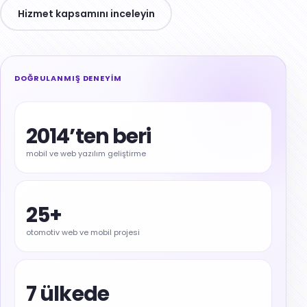
Saha Servis Operasyonları
Hizmet kapsamını inceleyin
OpsPilot
ThinkHub AI Studio
Codigma.io
DOĞRULANMIŞ DENEYIM
RastCRM
2014’ten beri
Uygulamalarımız
mobil ve web yazılım geliştirme
25+
otomotiv web ve mobil projesi
7 ülkede