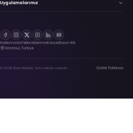
Uygulamalarımız
Hakkımızda
Yetkinliklerimiz
Kariyer
Basın Kiti
İstanbul, Türkiye
Gizlilik Politikası
© 2026 Rast Mobile. Tüm hakları saklıdır.