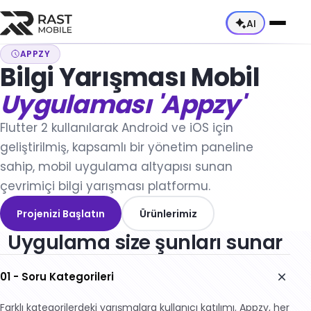
AI
APPZY
Bilgi Yarışması Mobil
Hakkımızda
Uygulaması 'Appzy'
Ekibimiz
Hizmetler
Flutter 2 kullanılarak Android ve iOS için
Yetkinliklerimiz
Tüm Hizmetler →
Sektörler
geliştirilmiş, kapsamlı bir yönetim paneline
Kariyer
sahip, mobil uygulama altyapısı sunan
Danışmanlık Hizmetleri
Tüm Sektörler →
Ürünler
çevrimiçi bilgi yarışması platformu.
Mobil Uygulama Geliştirme
Otomotiv ve Mobilite
Tüm Ürünler →
Projenizi Başlatın
Ürünlerimiz
Web Uygulama Geliştirme
İş Makineleri
Uygulama size şunları sunar
E-Ticaret Ürünleri
Dynamics 365 & Dataverse Entegrasyonu
Lojistik ve Teslimat
Teknisyen Uygulaması
01 - Soru Kategorileri
DevOps Danışmanlığı
Perakende ve E-Ticaret
Kurye Takip Uygulaması
Farklı kategorilerdeki yarışmalara kullanıcı katılımı. Appzy, her