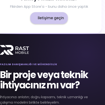
Fikirden App Store'a - bunu daha önce yaptık
İletişime geçin
YAZILIM DANIŞMANLIĞI VE MÜHENDİSLİK
Bir proje veya teknik
ihtiyacınız mı var?
İhtiyacınızı anlatın; doğru kapsamı, teknik uzmanlığı ve
çalışma modelini birlikte belirleyelim.