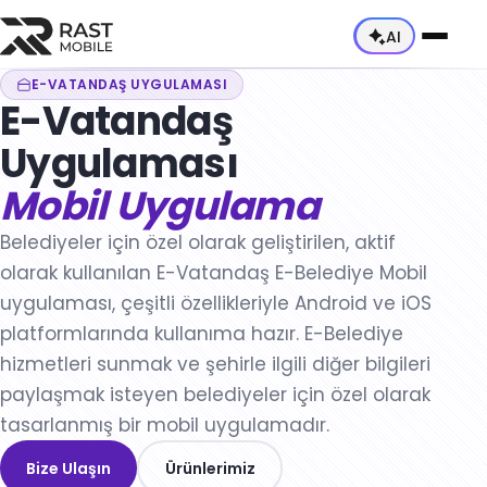
AI
E-VATANDAŞ UYGULAMASI
E-Vatandaş
Hakkımızda
Uygulaması
Ekibimiz
Hizmetler
Mobil Uygulama
Yetkinliklerimiz
Tüm Hizmetler →
Sektörler
Belediyeler için özel olarak geliştirilen, aktif
Kariyer
Danışmanlık Hizmetleri
olarak kullanılan E-Vatandaş E-Belediye Mobil
Tüm Sektörler →
Ürünler
uygulaması, çeşitli özellikleriyle Android ve iOS
Mobil Uygulama Geliştirme
Otomotiv ve Mobilite
Tüm Ürünler →
platformlarında kullanıma hazır. E-Belediye
Web Uygulama Geliştirme
hizmetleri sunmak ve şehirle ilgili diğer bilgileri
İş Makineleri
E-Ticaret Ürünleri
paylaşmak isteyen belediyeler için özel olarak
Dynamics 365 & Dataverse Entegrasyonu
Lojistik ve Teslimat
Teknisyen Uygulaması
tasarlanmış bir mobil uygulamadır.
DevOps Danışmanlığı
Perakende ve E-Ticaret
Kurye Takip Uygulaması
Bize Ulaşın
Ürünlerimiz